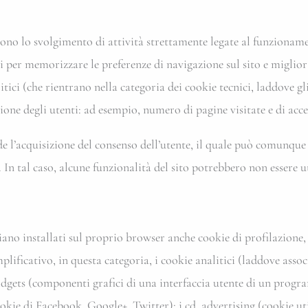
tono lo svolgimento di attività strettamente legate al funzioname
i per memorizzare le preferenze di navigazione sul sito e migliorar
nalitici (che rientrano nella categoria dei cookie tecnici, laddove 
ione degli utenti: ad esempio, numero di pagine visitate e di acc
de l’acquisizione del consenso dell’utente, il quale può comunque 
In tal caso, alcune funzionalità del sito potrebbero non essere ut
ano installati sul proprio browser anche cookie di profilazione, pr
lificativo, in questa categoria, i cookie analitici (laddove assoc
 Widgets (componenti grafici di una interfaccia utente di un progra
okie di Facebook, Google+, Twitter); i cd. advertising (cookie utili