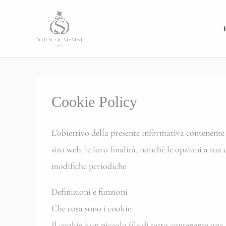
Vai
al
contenuto
Cookie Policy
L’obiettivo della presente informativa contenen
sito web, le loro finalità, nonché le opzioni a tua
modifiche periodiche
Definizioni e funzioni
Che cosa sono i cookie
Il cookie è un piccolo file di testo contenente un