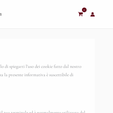
I
i spiegarti l’uso dei cookie fatto dal nostro
za la presente informativa è suscettibile di
d il tuo terminale ed è normalmente utilizzato dal