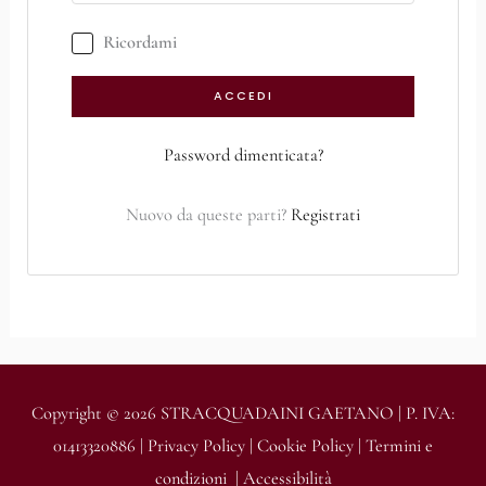
Ricordami
ACCEDI
Password dimenticata?
Nuovo da queste parti?
Registrati
Copyright © 2026 STRACQUADAINI GAETANO | P. IVA:
01413320886 |
Privacy Policy
|
Cookie Policy
|
Termini e
condizioni
|
Accessibilità