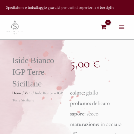
Vai
Spedizione e imballaggio gratuiti per ordini superiori a 6 bottiglie
al
contenuto
Iside Bianco –
5,00
€
IGP Terre
Siciliane
colore:
giallo
Home
/
Vini
/ Iside Bianco – IGP
Terre Siciliane
profumo:
delicato
sapore:
secco
maturazione:
in acciaio