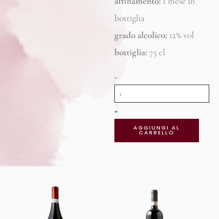
affinamento:
1 mese in
bottiglia
grado alcolico:
12% vol
bottiglia:
75 cl
Iside
-
Bianco
-
+
IGP
AGGIUNGI AL
CARRELLO
Terre
Siciliane
quantità